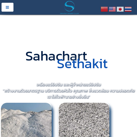
Sahachart
Sethakit
เหมืองแร่ยิปซัม และผู้จำหน่ายแร่ยิปซัม
"สร้างงานด้วยมาตรฐาน บริการด้วยหัวใจ คุณภาพ สิ่งแวดล้อม ความปลอดภัย
เราใส่ใจพั?นาอย่างยั่งยืน"