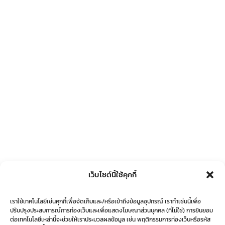
เว็บไซต์นี้ใช้คุกกี้
เราใช้เทคโนโลยีเช่นคุกกี้เพื่อจัดเก็บและ/หรือเข้าถึงข้อมูลอุปกรณ์ เราทำเช่นนี้เพื่อ
ปรับปรุงประสบการณ์การท่องเว็บและเพื่อแสดงโฆษณาส่วนบุคคล (ที่ไม่ใช่) การยินยอม
ต่อเทคโนโลยีเหล่านี้จะช่วยให้เราประมวลผลข้อมูล เช่น พฤติกรรมการท่องเว็บหรือรหัส